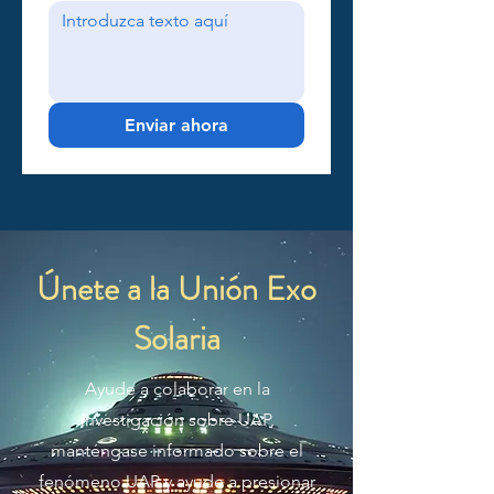
Enviar ahora
Únete a la Unión Exo
Solaria
Ayude a colaborar en la
investigación sobre UAP,
manténgase informado sobre el
fenómeno UAP y ayude a presionar