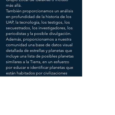
más allá.
También proporcionamos un análisis
en profundidad de la historia de los
UAP, la tecnología, los testigos, los
secuestrados, los investigadores, los
periodistas y la posible divulgación.
Además, proporcionamos a nuestra
comunidad una base de datos visual
detallada de estrellas y planetas que
incluye una lista de posibles planetas
similares a la Tierra, en un esfuerzo
por educar e identificar planetas que
están habitados por civilizaciones
extraterrestres.
SOCIALES