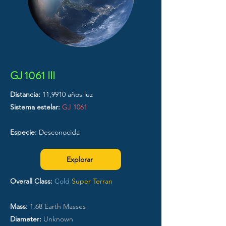
GJ 1061 III
Distancia:
11,9910 años luz
Sistema estelar:
GJ 1061
Especie:
Desconocida
Explorar
Overall Class:
Cold
Super Terran
Mass:
1.68 Earth Masses
Diameter:
Unknown