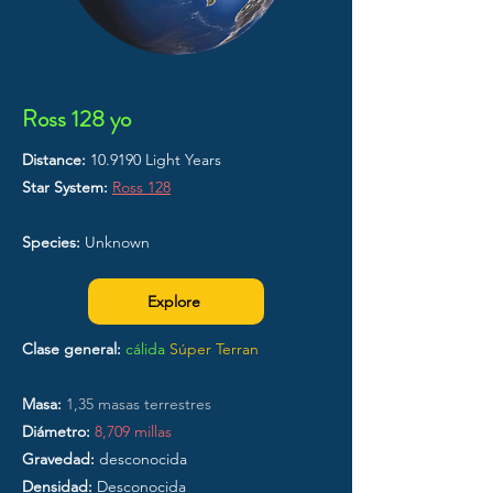
Ross 128 yo
Distance:
10.9190 Light Years
Star System:
Ross 128
Species:
Unknown
Explore
Clase general:
cálida
Súper Terran
Masa:
1,35 masas terrestres
Diámetro:
8,709 millas
Gravedad:
desconocida
Densidad:
Desconocida