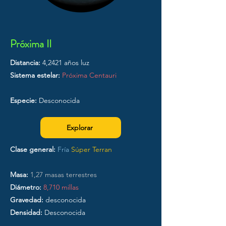
Próxima II
Distancia:
4,2421 años luz
Sistema estelar:
Próxima Centauri
Especie:
Desconocida
Explorar
Clase general:
Fría
Súper Terran
Masa:
1,27 masas terrestres
Diámetro:
8,710 millas
Gravedad:
desconocida
Densidad:
Desconocida