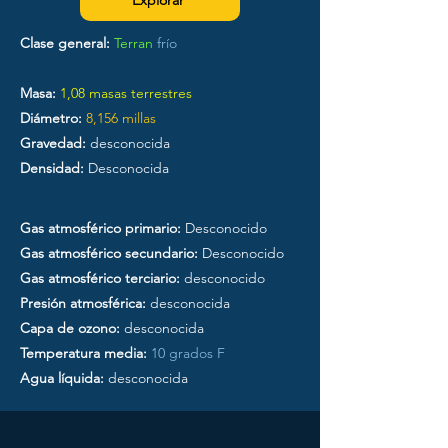
Explorar
Clase general:
Terran
frío
Masa:
1,08 masas terrestres
Diámetro:
8,156 millas
Gravedad:
desconocida
Densidad:
Desconocida
Gas atmosférico primario:
Desconocido
Gas atmosférico secundario:
Desconocido
Gas atmosférico terciario:
desconocido
Presión atmosférica:
desconocida
Capa de ozono:
desconocida
Temperatura media:
10 grados F
Agua líquida:
desconocida