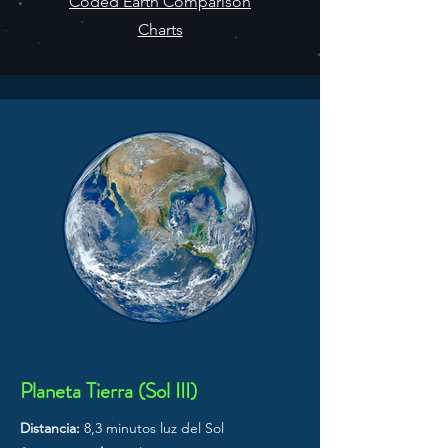
Coded Earth Comparison
Charts
Planeta Tierra (Sol III)
Distancia:
8,3 minutos luz del Sol