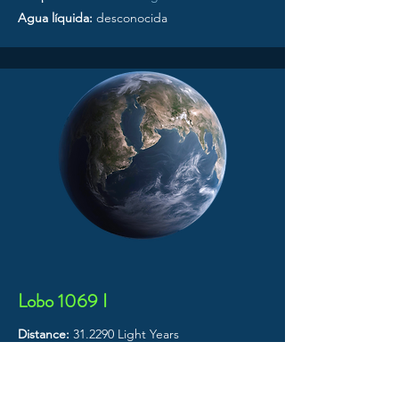
Agua líquida:
desconocida
Lobo 1069 I
Distance:
31.2290 Light Years
Star System:
Wolf 1069