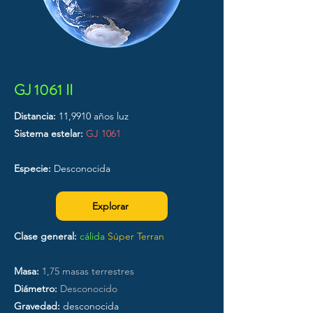
GJ 1061 II
Distancia:
11,9910 años luz
Sistema estelar:
GJ 1061
Especie:
Desconocida
Explorar
Clase general:
cálida
Súper Terran
Masa:
1,75 masas terrestres
Diámetro:
Desconocido
Gravedad:
desconocida