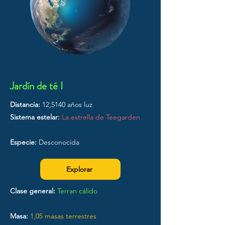
Jardín de té I
Distancia:
12,5140 años luz
Sistema estelar:
La estrella de Teegarden
Especie:
Desconocida
Explorar
Clase general:
Terran cálido
Masa:
1,05 masas terrestres