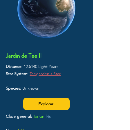
Jardín de Tee II
Distance:
12.5140 Light Years
Star System:
Teegarden's Star
Species:
Unknown
Explorar
Clase general:
Terran
frío