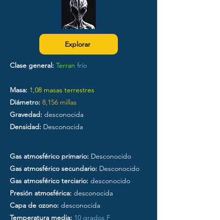
Explorar
Clase general:
Terran
frío
Masa:
1,08 masas terrestres
Diámetro:
8,156 millas
Gravedad:
desconocida
Densidad:
Desconocida
Gas atmosférico primario:
Desconocido
Gas atmosférico secundario:
Desconocido
Gas atmosférico terciario:
desconocido
Presión atmosférica:
desconocida
Capa de ozono:
desconocida
Temperatura media:
10 grados F