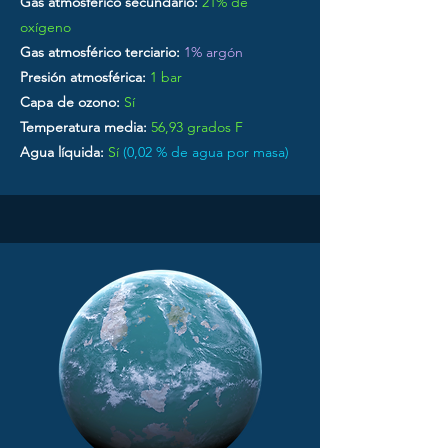
Gas atmosférico secundario:
21% de
oxígeno
Gas atmosférico terciario:
1% argón
Presión atmosférica:
1 bar
Capa de ozono:
Sí
Temperatura media:
56,93 grados F
Agua líquida:
Sí
(0,02 % de agua por masa)