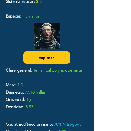
Sistema estelar:
Sol
Especie:
Humanos
Explorar
Clase general:
Terran cálido y exuberante
Masa:
1.0
Diámetro:
7,918 millas
Gravedad:
1g
Densidad:
5,52
Gas atmosférico primario:
78% Nitrógeno