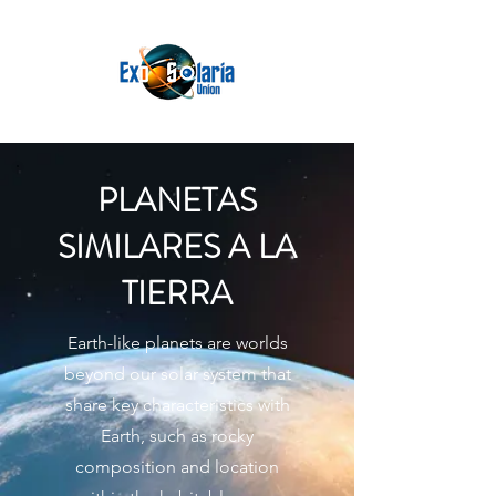
PLANETAS
SIMILARES A LA
TIERRA
Earth-like planets are worlds
beyond our solar system that
share key characteristics with
Earth, such as rocky
composition and location