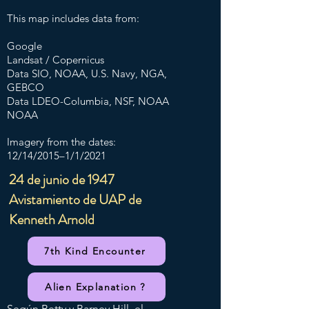
This map includes data from:
Google
Landsat / Copernicus
Data SIO, NOAA, U.S. Navy, NGA,
GEBCO
Data LDEO-Columbia, NSF, NOAA
NOAA
Imagery from the dates:
12/14/2015–1/1/2021
24 de junio de 1947
Avistamiento de UAP de
Kenneth Arnold
7th Kind Encounter
Alien Explanation ?
Según Betty y Barney Hill, el