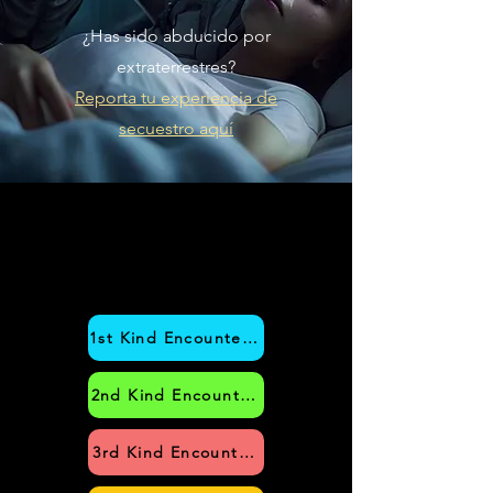
¿Has sido abducido por
extraterrestres?
Reporta tu experiencia de
secuestro aquí
1st Kind Encounter = Visual Close Range UFO See
2nd Kind Encounter = Visual Close Range UFO wit
3rd Kind Encounter = Telepathic Entity Commun