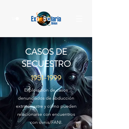
CASOS DE
SECUESTRO
1951-1999
Exploración de casos
denunciados de abducción
extraterrestre y cómo pueden
relacionarse con encuentros
con ovnis/FANI.