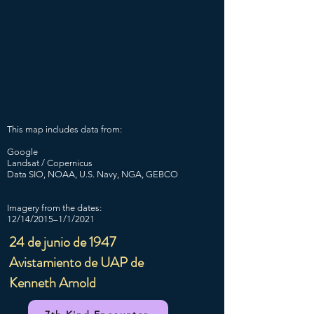
This map includes data from:
Google
Landsat / Copernicus
Data SIO, NOAA, U.S. Navy, NGA, GEBCO
Imagery from the dates:
12/14/2015–1/1/2021
24 de junio de 1947
Avistamiento de UAP de
Kenneth Arnold