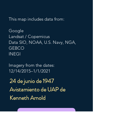
This map includes data from:
Google
Landsat / Copernicus
Data SIO, NOAA, U.S. Navy, NGA,
GEBCO
INEGI
Imagery from the dates:
12/14/2015–1/1/2021
24 de junio de 1947
Avistamiento de UAP de
Kenneth Arnold
7th Kind Encounter
Alien Explanation ?