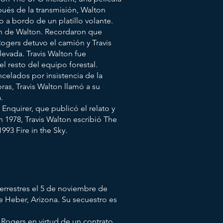
pués de la transmisión, Walton
 a bordo de un platillo volante.
ón de Walton. Recordaron que
gers detuvo el camión y Travis
evada. Travis Walton fue
l resto del equipo forestal.
celados por insistencia de la
ras, Travis Walton llamó a su
.
 Enquirer, que publicó el relato y
n 1978, Travis Walton escribió The
993 Fire in the Sky.
errestres el 5 de noviembre de
 Heber, Arizona. Su secuestro es
 Rogers en virtud de un contrato