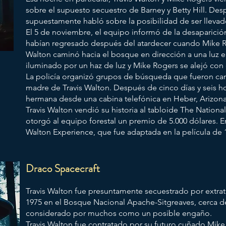
sobre el supuesto secuestro de Barney y Betty Hill. Des
supuestamente habló sobre la posibilidad de ser llevado
El 5 de noviembre, el equipo informó de la desaparici
habían regresado después del atardecer cuando Mike Ro
Walton caminó hacia el bosque en dirección a una luz el
iluminado por un haz de luz y Mike Rogers se alejó con e
La policía organizó grupos de búsqueda que fueron can
madre de Travis Walton. Después de cinco días y seis ho
hermana desde una cabina telefónica en Heber, Arizona
Travis Walton vendió su historia al tabloide The National
otorgó al equipo forestal un premio de 5.000 dólares.
E
Walton Experience, que fue adaptada en la película de 1
Draco Spacecraft
Travis Walton fue presuntamente secuestrado por extrat
1975 en el Bosque Nacional Apache-Sitgreaves, cerca de
considerado por muchos como un posible engaño.
Travis Walton fue contratado por su futuro cuñado Mike