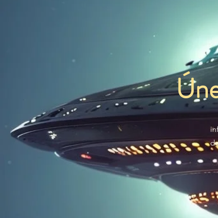
Úne
in
de