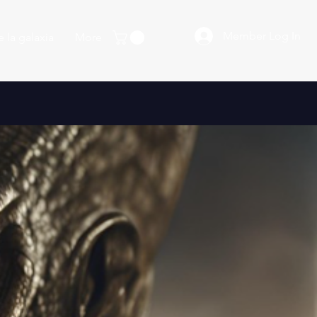
Member Log In
 la galaxia
More