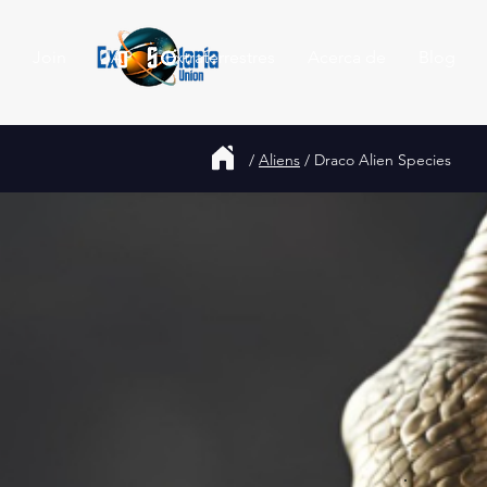
Join
UAP
Extraterrestres
Acerca de
Blog
/
Aliens
/
Draco Alien Species