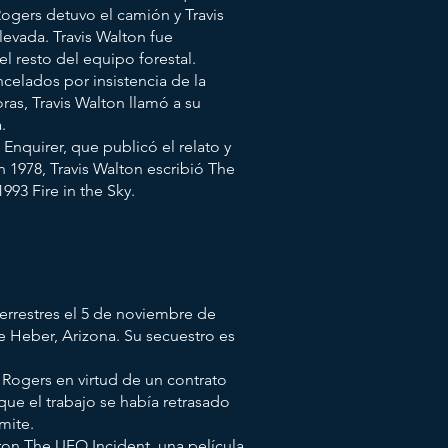
gers detuvo el camión y Travis
evada. Travis Walton fue
l resto del equipo forestal.
celados por insistencia de la
ras, Travis Walton llamó a su
.
 Enquirer, que publicó el relato y
n 1978, Travis Walton escribió The
993 Fire in the Sky.
errestres el 5 de noviembre de
 Heber, Arizona. Su secuestro es
 Rogers en virtud de un contrato
que el trabajo se había retrasado
mite.
eron The UFO Incident, una película