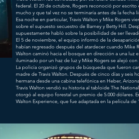
federal. El 20 de octubre, Rogers reconoció por escrito 
mucho y que tal vez no se terminaría antes de la fecha lí
Esa noche en particular, Travis Walton y Mike Rogers vi
sobre el supuesto secuestro de Barney y Betty Hill. Des
supuestamente habló sobre la posibilidad de ser llevado
El 5 de noviembre, el equipo informó de la desaparici
habían regresado después del atardecer cuando Mike Ro
Walton caminó hacia el bosque en dirección a una luz el
iluminado por un haz de luz y Mike Rogers se alejó con e
La policía organizó grupos de búsqueda que fueron can
madre de Travis Walton. Después de cinco días y seis ho
hermana desde una cabina telefónica en Heber, Arizona
Travis Walton vendió su historia al tabloide The National
otorgó al equipo forestal un premio de 5.000 dólares.
E
Walton Experience, que fue adaptada en la película de 1