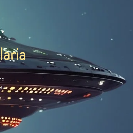
aria
no
eta