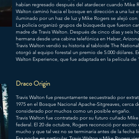
habían regresado después del atardecer cuando Mike Ro
Walton caminó hacia el bosque en dirección a una luz el
iluminado por un haz de luz y Mike Rogers se alejó con e
La policía organizó grupos de búsqueda que fueron can
madre de Travis Walton. Después de cinco días y seis ho
hermana desde una cabina telefónica en Heber, Arizona
Travis Walton vendió su historia al tabloide The National
otorgó al equipo forestal un premio de 5.000 dólares.
E
Walton Experience, que fue adaptada en la película de 1
Draco Origin
Travis Walton fue presuntamente secuestrado por extrat
1975 en el Bosque Nacional Apache-Sitgreaves, cerca de
considerado por muchos como un posible engaño.
Travis Walton fue contratado por su futuro cuñado Mike
federal. El 20 de octubre, Rogers reconoció por escrito 
mucho y que tal vez no se terminaría antes de la fecha lí
Esa noche en particular, Travis Walton y Mike Rogers vi