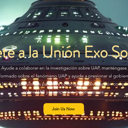
te a la Unión Exo Sol
Ayude a colaborar en la investigación sobre UAP, manténgase
formado sobre el fenómeno UAP y ayude a presionar al gobier
 los Estados Unidos para que obtenga una divulgación compl
sobre UAP y las especies extraterrestres.
Join Us Now