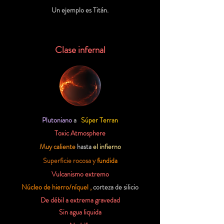
Un ejemplo es Titán.
Clase infernal
Plutoniano
a
Súper Terran
Toxic Atmosphere
Muy caliente
hasta
el infierno
Superficie
rocosa y
fundida
Vulcanismo extremo
Núcleo de hierro/níquel
,
corteza de silicio
De débil a extrema gravedad
Sin agua liquida