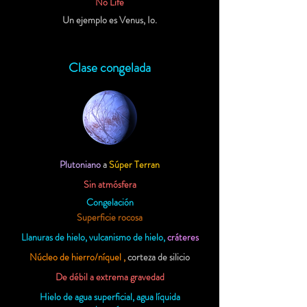
No Life
Un ejemplo es Venus, Io.
Clase congelada
Plutoniano
a
Súper Terran
Sin atmósfera
Congelación
Superficie rocosa
Llanuras de hielo, vulcanismo de hielo,
cráteres
Núcleo de hierro/níquel
,
corteza de silicio
De débil a extrema gravedad
Hielo de agua superficial, agua líquida