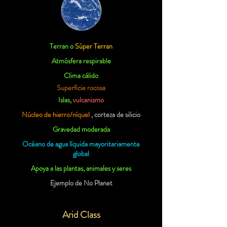
Terran o
Súper Terran
Atmósfera respirable
Clima cálido
Superficie rocosa
Islas,
vulcanismo
Núcleo de hierro/níquel
, corteza de silicio
Gravedad moderada
Océano de agua líquida mayoritariamente
global
Apoya a las plantas, animales y seres
Ejemplo de No Planet
Arid Class