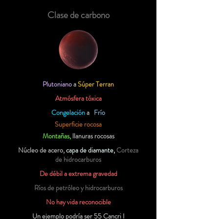
Clase de carbono
Plutoniano
a
Súper Terran
Atmósfera tóxica
Congelación
a
Frío
Superficie rocosa
Montañas,
llanuras rocosas
Núcleo de acero,
capa de diamante,
Corteza
de hidrocarburos
De débil a extrema gravedad
Ríos de petróleo y hidrocarburos
No hay vida reconocible
Un ejemplo podría ser 55 Cancri I