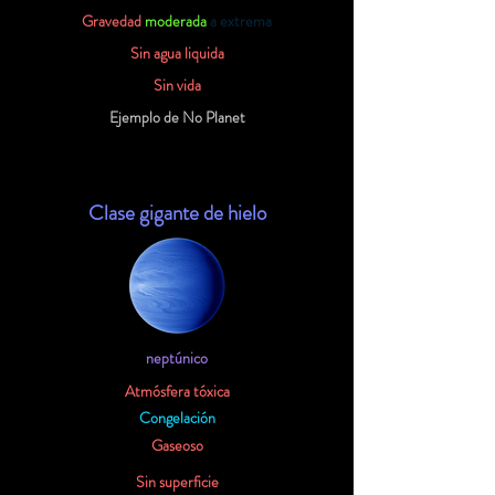
Gravedad
moderada
a extrema
Sin agua liquida
Sin vida
Ejemplo de No Planet
Clase gigante de hielo
neptúnico
Atmósfera tóxica
Congelación
Gaseoso
Sin superficie