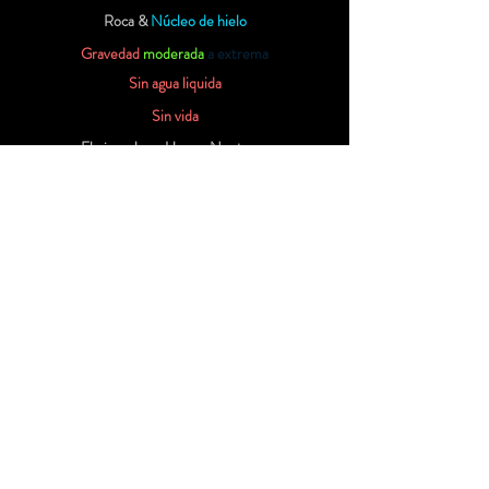
Roca &
Núcleo de hielo
Gravedad
moderada
a extrema
Sin agua liquida
Sin vida
El ejemplo es Urano, Neptuno.
Clase de enanos gaseosos
joviano
Atmósfera tóxica
Congelación
hasta
el infierno
Gaseoso