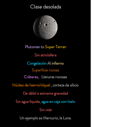
Clase desolada
Plutonian
to
Super Terran
Sin atmósfera
Congelación
Al
infierno
Superficie rocosa
Cráteres,
Llanuras rocosas
Núcleo de hierro/níquel
, corteza de silicio
De débil a extrema gravedad
Sin agua líquida,
agua en caja con hielo
Sin vida
Un ejemplo es Mercurio, la Luna.