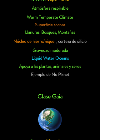
Atmósfera respirable
Warm Temperate Climate
Superficie rocosa
Llanuras, Bosques, Montañas
Núcleo de hierro/níquel
, corteza de silicio
Gravedad moderada
Liquid Water Oceans
Apoya a las plantas, animales y seres
Ejemplo de No Planet
Clase Gaia