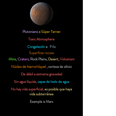
Plutoniano
a
Súper Terran
Toxic Atmosphere
Congelación
a
Frío
Superficie rocosa
Mtns,
Craters,
Rock Plains,
Desert,
Volcanism
Núcleo de hierro/níquel
, corteza de silicio
De débil a extrema gravedad
Sin agua líquida,
capas de hielo de agua
No hay vida superficial,
es posible que haya
vida subterránea
Example is Mars