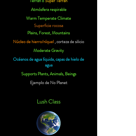
Terran o
Súper Terran
Atmósfera respirable
Warm Temperate Climate
Superficie rocosa
Plains, Forest, Mountains
Núcleo de hierro/níquel
, corteza de silicio
Moderate Gravity
Océanos de agua líquida, capas de hielo de
agua
Supports Plants, Animals, Beings
Ejemplo de No Planet
Lush Class