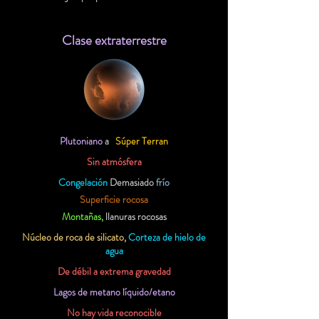
Clase extraterrestre
Plutoniano
a
Súper Terran
Sin atmósfera
Congelación
Demasiado
frío
Superficie rocosa
Montañas,
llanuras rocosas
Núcleo de roca de silicato,
Corteza de hielo de
agua
De débil a extrema gravedad
Lagos de metano líquido/etano
No hay vida reconocible