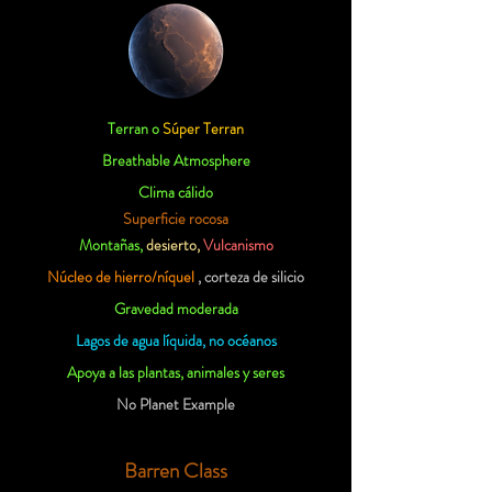
Terran o
Súper Terran
Breathable Atmosphere
Clima cálido
Superficie rocosa
Montañas,
desierto,
Vulcanismo
Núcleo de hierro/níquel
, corteza de silicio
Gravedad moderada
Lagos de agua líquida, no océanos
Apoya a las plantas, animales y seres
No Planet Example
Barren Class