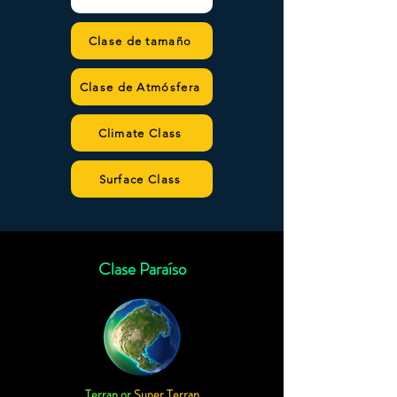
Clase de tamaño
Clase de Atmósfera
Climate Class
Surface Class
Clase Paraíso
Terran or
Super Terran