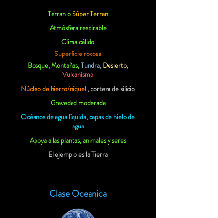
Terran o
Súper Terran
Atmósfera respirable
Clima cálido
Superficie rocosa
Bosque, Montañas,
Tundra,
Desierto,
Vulcanismo
Núcleo de hierro/níquel
, corteza de silicio
Gravedad moderada
Océanos de agua líquida, capas de hielo de
agua
Apoya a las plantas, animales y seres
El ejemplo es la Tierra
Clase Oceanica