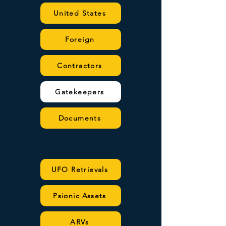
United States
Foreign
Contractors
Gatekeepers
Documents
UFO Retrievals
Psionic Assets
ARVs