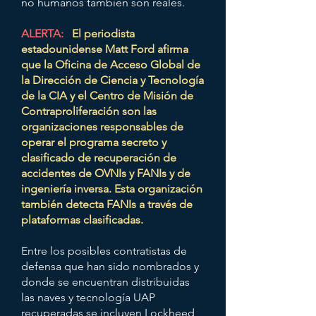
no humanos también son reales.
ALERTA:
El periodista
estadounidense Matt Ford afirma
que la Oficina de Acceso Global de
la Dirección de Ciencia y Tecnología
de la CIA y el Centro de Misión de
Contraproliferación son las
organizaciones responsables de
operar el programa secreto y
clasificado de recuperación de
accidentes de OVNIs y FANIs y de
ingeniería inversa. Esta organización
también detecta FANIs a través de
plataformas clasificadas.
Entre los posibles contratistas de
defensa que han sido nombrados y
donde se encuentran distribuidas
las naves y tecnología UAP
recuperadas se incluyen Lockheed