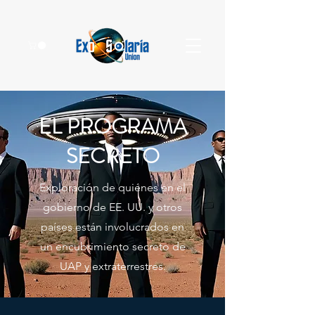
EL PROGRAMA
SECRETO
Exploración de quiénes en el
gobierno de EE. UU. y otros
países están involucrados en
un encubrimiento secreto de
UAP y extraterrestres.