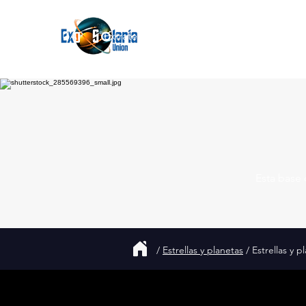
Join
UAP
Extraterrestres
Acerca de
Blog
Esta base 
/
Estrellas y planetas
/ Estrellas y p
63.152 Trillion Miles