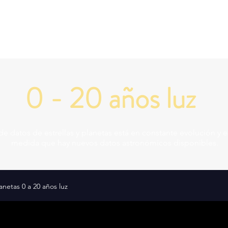
Planetas similares a la Tierra
Mapa de la galaxia
Mapa de
0 - 20 años luz
de datos de estrellas y planetas está en constante evolución y 
medida que hay nuevos datos astronómicos disponibles.
lanetas 0 a 20 años luz
10.7420 Light Years