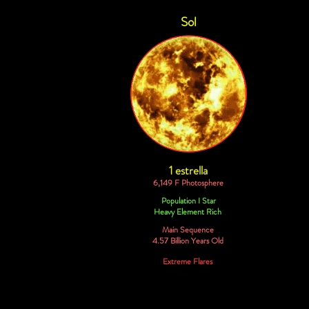
Sol
1 estrella
6,149 F Photosphere
Population I Star
Heavy Element Rich
Main Sequence
4.57 Billion Years Old
Extreme Flares