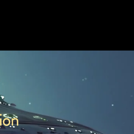
Laser Light Sail Travel Time
54.03 Earth Years
ion