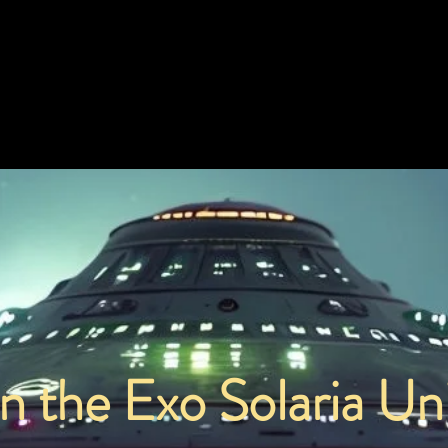
Fission Rocket Travel Time
Fusion Rocket Travel Time
216.13 Earth Years
108.06 Earth Years
in the Exo Solaria Un