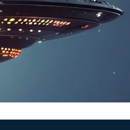
n,
re