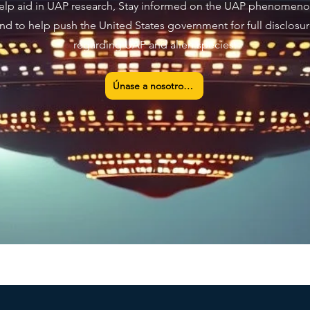
elp aid in UAP research, Stay informed on the UAP phenomeno
nd to help push the United States government for full disclosu
regarding UAP and alien species.
Únase a nosotros ahora