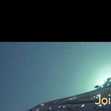
Chemical Rocket Travel Time
107,420 Earth Years
Jo