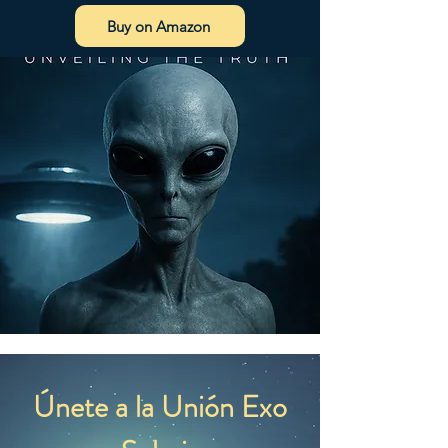
que nos lleva un poco más de 
Buy on Amazon
tiempo entregárselo. Fabricar 
productos a pedido en lugar de 
hacerlo en grandes cantidades 
ayuda a reducir la 
sobreproducción, así que 
¡gracias por tomar decisiones de 
compra acertadas!
Únete a la Unión Exo