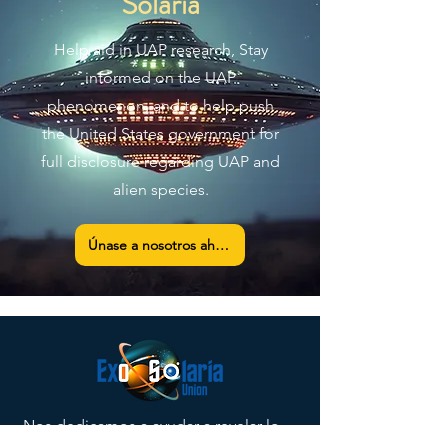
Solaria
Help aid in UAP research, Stay
informed on the UAP
phenomenon, and to help push
the United States government for
full disclosure regarding UAP and
alien species.
Únase a nosotros ahora
Nos dedicamos a ayudar a revelar lo
que los gobiernos globales saben