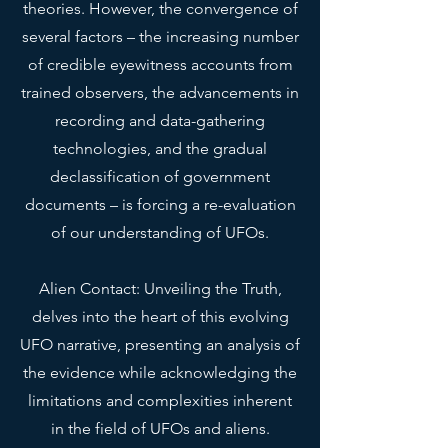
theories. However, the convergence of
fugas.
several factors – the increasing number
 • Aislado para líquidos fríos y 
calientes (mantiene el líquido 
of credible eyewitness accounts from
caliente o frío durante 6 h)
trained observers, the advancements in
 • Recubrimiento ORCA 
recording and data-gathering
patentado para colores vibrantes
technologies, and the gradual
 • Lavar a mano únicamente
declassification of government
 • Producto en blanco 
documents – is forcing a re-evaluation
procedente de China.
of our understanding of UFOs.
 Descargo de responsabilidad: 
Mantener agua en la botella 
Alien Contact: Unveiling the Truth,
durante más de 24 horas es 
delves into the heart of this evolving
antihigiénico y puede generar un 
UFO narrative, presenting an analysis of
olor desagradable.
the evidence while acknowledging the
 Este producto se fabrica 
limitations and complexities inherent
especialmente para usted en 
in the field of UFOs and aliens.
cuanto realiza un pedido, por lo 