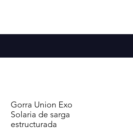
Member Log In
 la galaxia
More
Gorra Union Exo
Solaria de sarga
estructurada