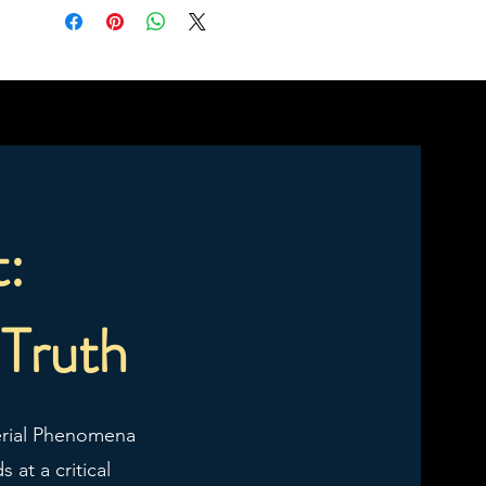
t:
 Truth
Aerial Phenomena
 at a critical