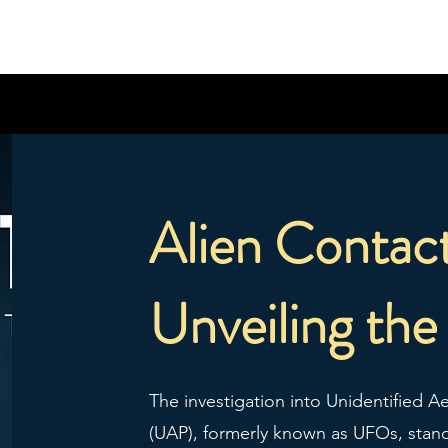
Alien Contac
Unveiling the
Authored by Brian Done
The investigation into Unidentified 
(UAP), formerly known as UFOs, stands