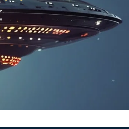
n,
re