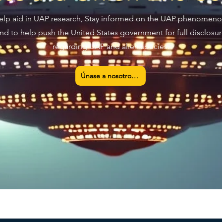
elp aid in UAP research, Stay informed on the UAP phenomeno
nd to help push the United States government for full disclosu
regarding UAP and alien species.
Únase a nosotros ahora