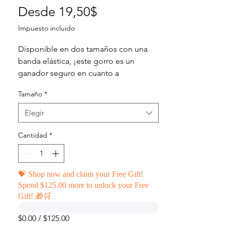
Precio
Desde
19,50$
de
Impuesto incluido
oferta
Disponible en dos tamaños con una 
banda elástica, ¡este gorro es un 
ganador seguro en cuanto a 
comodidad! Tiene una forma atlética 
Tamaño
*
con una visera curva.
Elegir
 • Sarga 63 % poliéster, 34 % algodón, 
3 % elastano
Cantidad
*
 • Estructurado, de 6 paneles, de perfil 
medio (con un área de bordado de 
perfil bajo)
💝 Shop now and claim your Free Gift!
 • 6 ojales bordados
Spend $125.00 more to unlock your Free
 • Banda elástica
Gift! 🎁🛒
 • Visera inferior plateada
 • Circunferencia de la cabeza: 22”–
$0.00 / $125.00