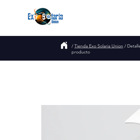
Join
UAP
Extraterrestres
Acerca de
Blog
/
Tienda Exo Solaria Union
/ Detall
producto