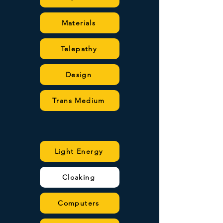
Materials
Telepathy
Design
Trans Medium
Light Energy
Cloaking
Computers