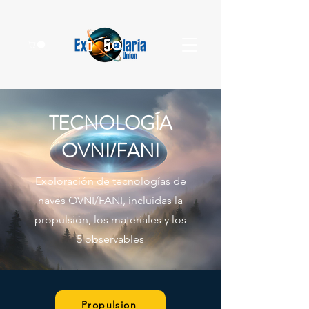
TECNOLOGÍA
OVNI/FANI
Exploración de tecnologías de
naves OVNI/FANI, incluidas la
propulsión, los materiales y los
5 observables
Propulsion