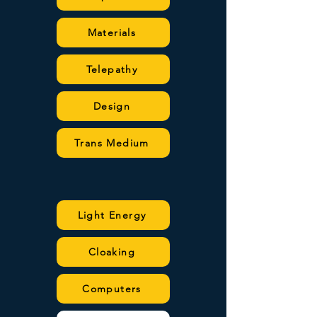
Materials
Telepathy
Design
Trans Medium
Light Energy
Cloaking
Computers