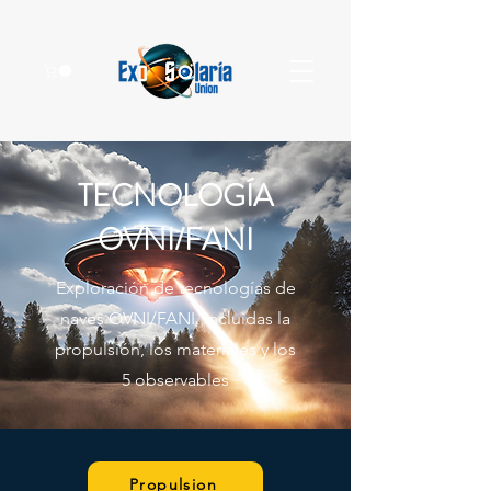
TECNOLOGÍA
OVNI/FANI
Exploración de tecnologías de
naves OVNI/FANI, incluidas la
propulsión, los materiales y los
5 observables
Propulsion