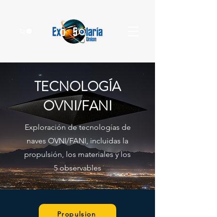
TECNOLOGÍA
OVNI/FANI
Exploración de tecnologías de
naves OVNI/FANI, incluidas la
propulsión, los materiales y los
5 observables
Propulsion