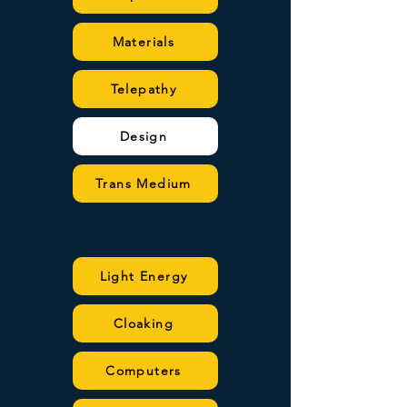
Materials
Telepathy
Design
Trans Medium
Light Energy
Cloaking
Computers