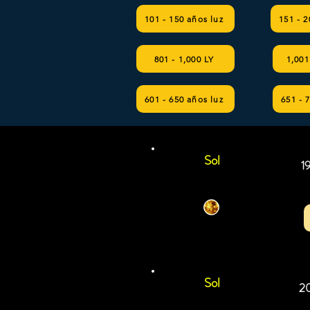
101 - 150 años luz
151 - 2
801 - 1,000 LY
1,001
601 - 650 años luz
651 - 
Sol
1
Sol
20