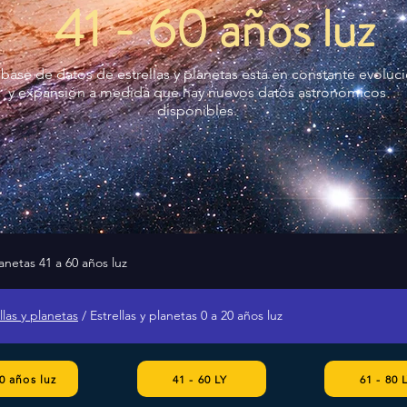
41 - 60 años luz
 base de datos de estrellas y planetas está en constante evoluc
y expansión a medida que hay nuevos datos astronómicos
disponibles.
lanetas 41 a 60 años luz
llas y planetas
/ Estrellas y planetas 0 a 20 años luz
40 años luz
41 - 60 LY
61 - 80 