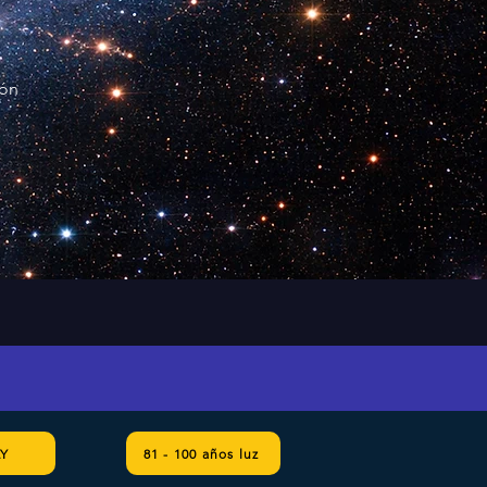
ión
LY
81 - 100 años luz