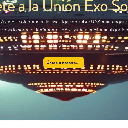
te a la Unión Exo Sol
Ayude a colaborar en la investigación sobre UAP, manténgase
formado sobre el fenómeno UAP y ayude a presionar al gobier
de los Estados Unidos para que revele por completo la
información sobre UAP y las especies extraterrestres.
Únase a nosotros ahora