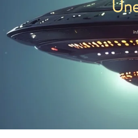
Úne
in