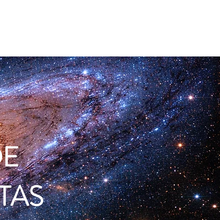
Member Log In
 la galaxia
More
DE
TAS