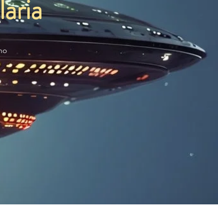
aria
no