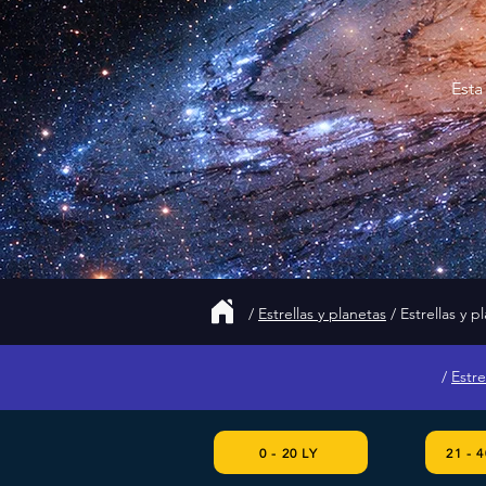
Esta
/
Estrellas y planetas
/ Estrellas y p
/
Estre
0 - 20 LY
21 - 