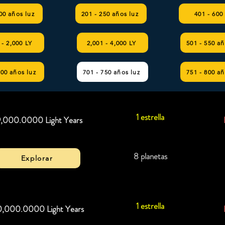
00 años luz
201 - 250 años luz
401 - 600
 - 2,000 LY
2,001 - 4,000 LY
501 - 550 añ
700 años luz
701 - 750 años luz
751 - 800 añ
1 estrella
9,000.0000 Light Years
8 planetas
Explorar
1 estrella
,000.0000 Light Years