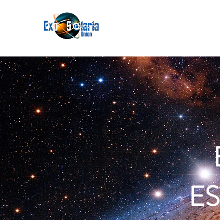
Join
UAP
Extraterrestres
Acerca de
Blog
ES