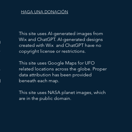
HAGA UNA DONACIÓN
This site uses AI-generated images from
Wix and ChatGPT. AI-generated designs
)
created with Wix and ChatGPT have no
copyright license or restrictions.
t)
This site uses Google Maps for UFO
related locations across the globe. Proper
ne
data attribution has been provided
pts
beneath each map.
.
This site uses NASA planet images, which
are in the public domain.
xima b
xima d