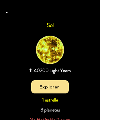
Sol
11.40200
Light Years
Explorar
1 estrella
8 planetas
No Habitable Planets