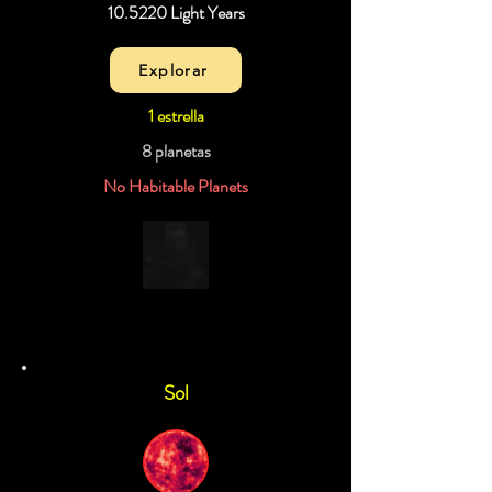
10.5220 Light Years
Explorar
1 estrella
8 planetas
No Habitable Planets
Sol