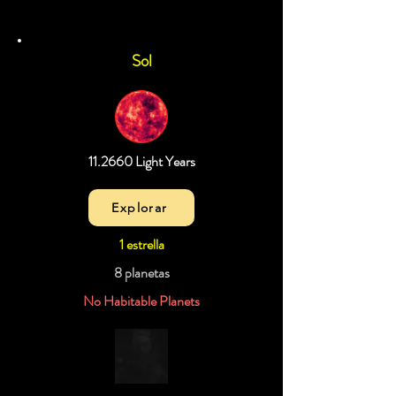
Sol
11.2660 Light Years
Explorar
1 estrella
8 planetas
No Habitable Planets