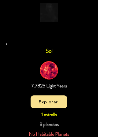
Sol
7.7825 Light Years
Explorar
1 estrella
8 planetas
No Habitable Planets