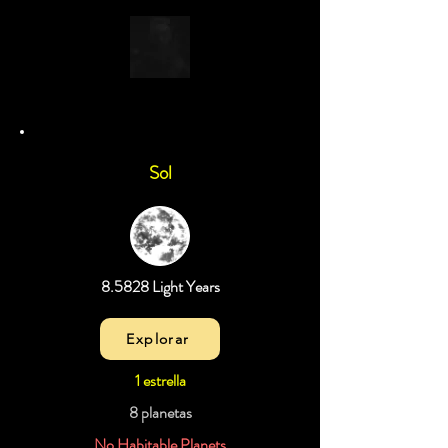
Sol
8.5828 Light Years
Explorar
1 estrella
8 planetas
No Habitable Planets