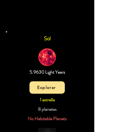
Sol
5.9630 Light Years
Explorar
1 estrella
8 planetas
No Habitable Planets