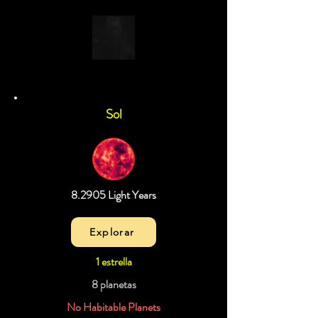
Sol
8.2905 Light Years
Explorar
1 estrella
8 planetas
No Habitable Planets