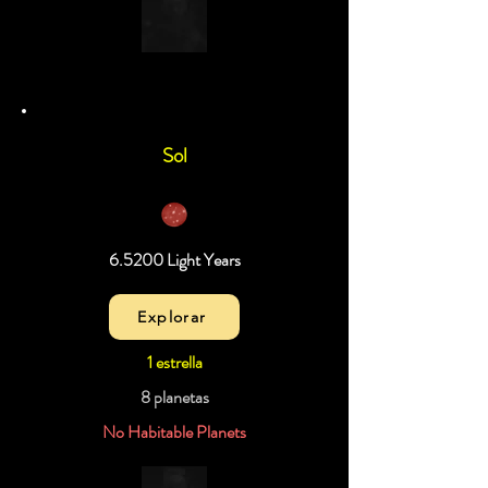
Sol
6.5200 Light Years
Explorar
1 estrella
8 planetas
No Habitable Planets