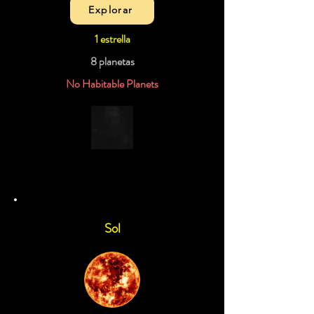
Explorar
1 estrella
8 planetas
No Habitable Planets
Sol