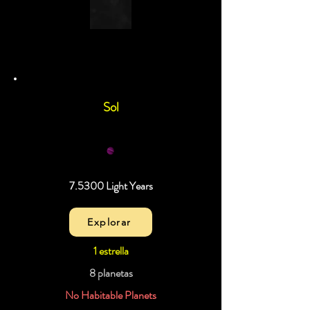
Sol
7.5300 Light Years
Explorar
1 estrella
8 planetas
No Habitable Planets