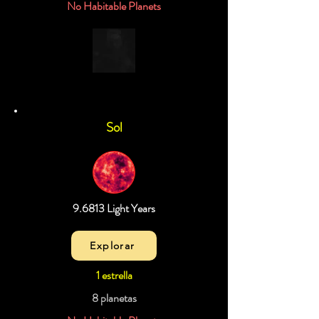
No Habitable Planets
Sol
9.6813 Light Years
Explorar
1 estrella
8 planetas