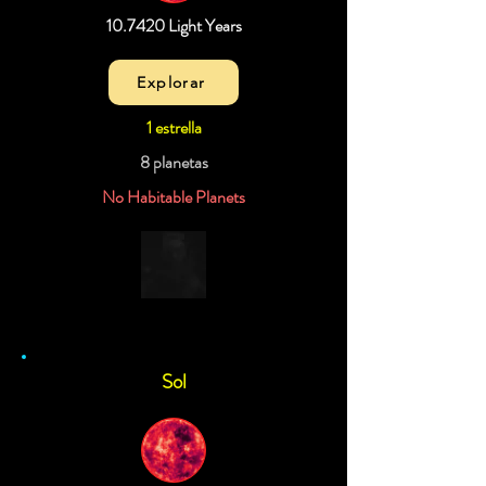
10.7420 Light Years
Explorar
1 estrella
8 planetas
No Habitable Planets
Sol