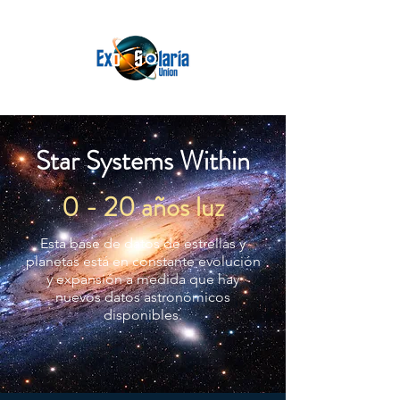
Star Systems Within
0 - 20 años luz
Esta base de datos de estrellas y
planetas está en constante evolución
y expansión a medida que hay
nuevos datos astronómicos
disponibles.