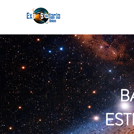
Join
UAP
Extraterrestres
Acerca de
Blog
B
EST