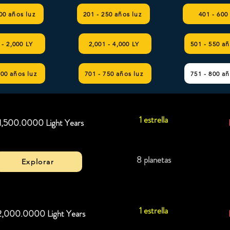
00 años luz
201 - 250 años luz
401 - 600
 - 2,000 LY
2,001 - 4,000 LY
501 - 550 añ
700 años luz
701 - 750 años luz
751 - 800 añ
1 estrella
1,500.0000 Light Years
8 planetas
Explorar
1 estrella
2,000.0000 Light Years