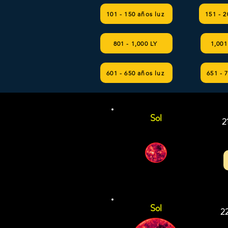
101 - 150 años luz
151 - 2
801 - 1,000 LY
1,001
601 - 650 años luz
651 - 
Sol
2
Sol
2