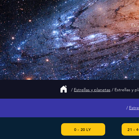
Est
/
Estrellas y planetas
/ Estrellas y p
/
Estre
0 - 20 LY
21 - 