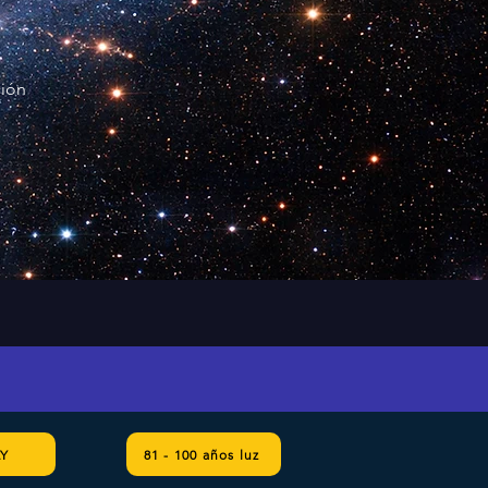
ción
LY
81 - 100 años luz