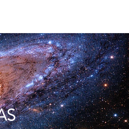
Member Log In
 la galaxia
More
E
AS