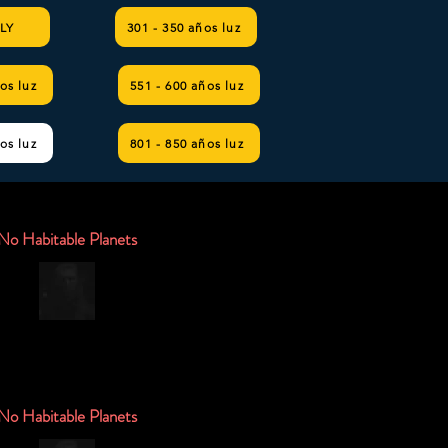
 LY
301 - 350 años luz
os luz
551 - 600 años luz
os luz
801 - 850 años luz
No Habitable Planets
No Habitable Planets