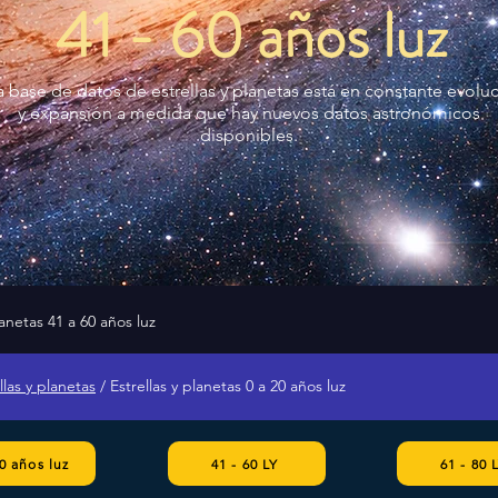
41 - 60 años luz
a base de datos de estrellas y planetas está en constante evolu
y expansión a medida que hay nuevos datos astronómicos
disponibles.
lanetas 41 a 60 años luz
llas y planetas
/ Estrellas y planetas 0 a 20 años luz
40 años luz
41 - 60 LY
61 - 80 