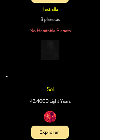
1 estrella
8 planetas
No Habitable Planets
Sol
42.4000 Light Years
Explorar