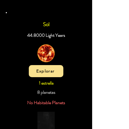
Sol
44.8000 Light Years
Explorar
1 estrella
8 planetas
No Habitable Planets