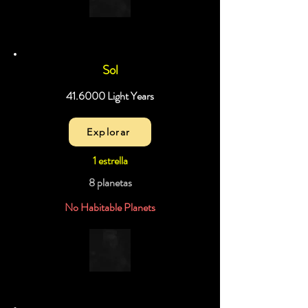
Sol
41.6000 Light Years
Explorar
1 estrella
8 planetas
No Habitable Planets