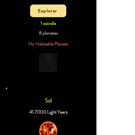
Explorar
1 estrella
8 planetas
No Habitable Planets
Sol
41.7000 Light Years