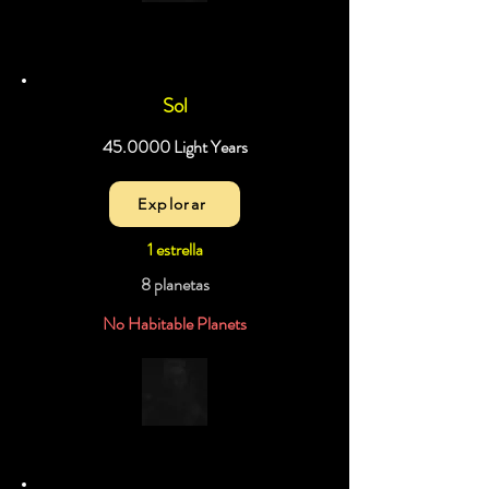
Sol
45.0000 Light Years
Explorar
1 estrella
8 planetas
No Habitable Planets