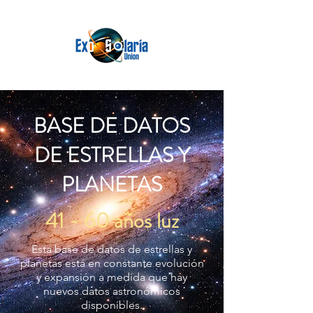
BASE DE DATOS
DE ESTRELLAS Y
PLANETAS
41 - 60 años luz
Esta base de datos de estrellas y
planetas está en constante evolución
y expansión a medida que hay
nuevos datos astronómicos
disponibles.