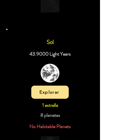
Sol
43.9000 Light Years
Explorar
1 estrella
8 planetas
No Habitable Planets