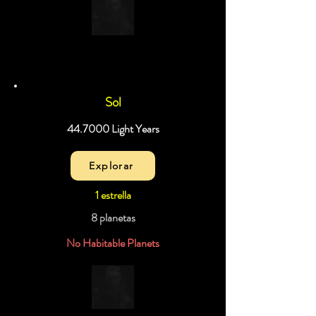
Sol
44.7000 Light Years
Explorar
1 estrella
8 planetas
No Habitable Planets