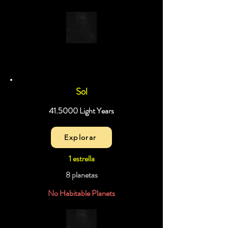
Sol
41.5000 Light Years
Explorar
1 estrella
8 planetas
No Habitable Planets