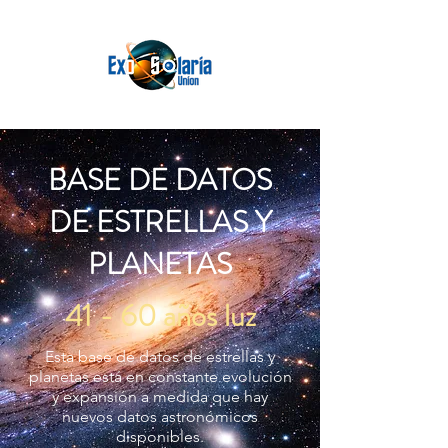
BASE DE DATOS
DE ESTRELLAS Y
PLANETAS
41 - 60 años luz
Esta base de datos de estrellas y
planetas está en constante evolución
y expansión a medida que hay
nuevos datos astronómicos
disponibles.