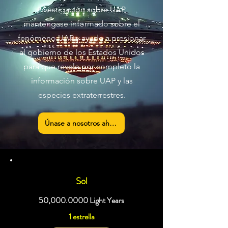
investigación sobre UAP,
manténgase informado sobre el
fenómeno UAP y ayude a presionar
al gobierno de los Estados Unidos
para que revele por completo la
información sobre UAP y las
especies extraterrestres.
Únase a nosotros ahora
Sol
50,
000.0000
Light Years
1 estrella